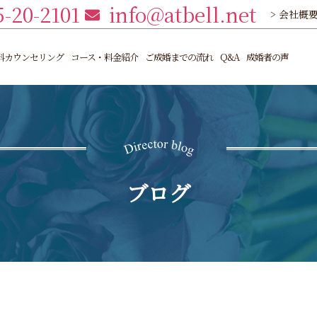
5-20-2101
info@atbell.net
> 会社概
料カウンセリング
コース・料金紹介
ご成婚までの流れ
Q&A
成婚者の声
ブログ