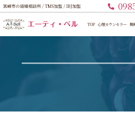
098
宮崎市の結婚相談所 / TMS加盟 / IBJ加盟
TOP
心理カウンセラー
無