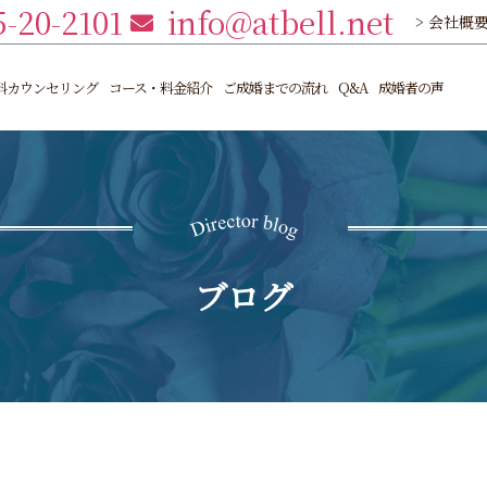
5-20-2101
info@atbell.net
> 会社概
料カウンセリング
コース・料金紹介
ご成婚までの流れ
Q&A
成婚者の声
ブログ