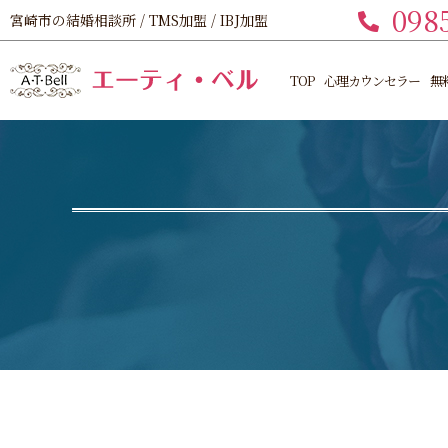
098
宮崎市の結婚相談所 / TMS加盟 / IBJ加盟
TOP
心理カウンセラー
無