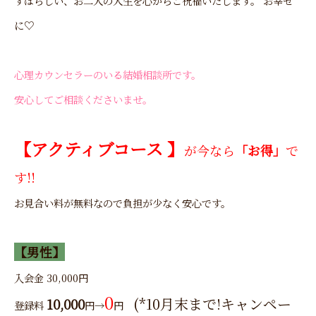
すばらしい、お二人の人生を心からご祝福いたします。 お幸せ
に♡
心理カウンセラーのいる結婚相談所です。
安心してご相談くださいませ。
【アクティブコース 】
が今なら
「お得」
で
す!!
お見合い料が無料なので負担が少なく安心です。
【男性】
入会金 30,000円
0
(*10月末まで!キャンペー
10,000
登録料
円→
円