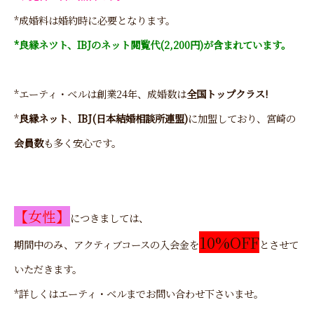
*成婚料は婚約時に必要となります。
*良縁ネツト、IBJのネット閲覧代(2,200円)が含まれています。
*エーティ・ベルは創業24年、成婚数は
全国トップクラス!
*
良縁ネット
、
IBJ(日本結婚相談所連盟)
に加盟しており、宮崎の
会員数
も多く安心です。
【女性】
につきましては、
10%OFF
期間中のみ、アクティブコースの入会金を
とさせて
いただきます。
*詳しくはエーティ・ベルまでお問い合わせ下さいませ。