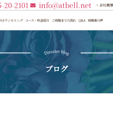
5-20-2101
info@atbell.net
> 会社概
料カウンセリング
コース・料金紹介
ご成婚までの流れ
Q&A
成婚者の声
ブログ