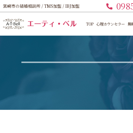
098
宮崎市の結婚相談所 / TMS加盟 / IBJ加盟
TOP
心理カウンセラー
無