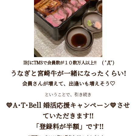
IBJ
にTMSで会員数が１０数万人以上!! ( ﾟДﾟ)
うなぎと宮崎牛が一緒になったくらい!
会員さんが増えて、出逢いも増えそう♡
ということで、引き続き
💛
A
･T･Bell
婚活応援キャンペーン
💛させ
ていただきます!!
「登録料が半額」です!!