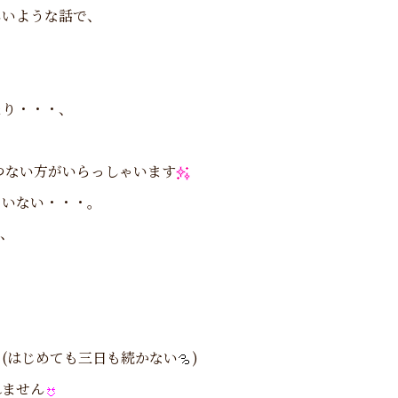
しいような話で、
たり・・・、
つない方がいらっしゃいます
ていない・・・。
り、
(はじめても三日も続かない
)
れません