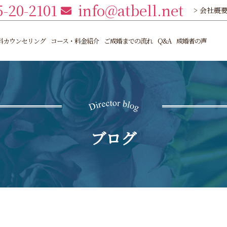
5-20-2101
info@atbell.net
> 会社概
料カウンセリング
コース・料金紹介
ご成婚までの流れ
Q&A
成婚者の声
ブログ