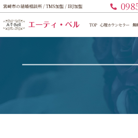
098
宮崎市の結婚相談所 / TMS加盟 / IBJ加盟
TOP
心理カウンセラー
無