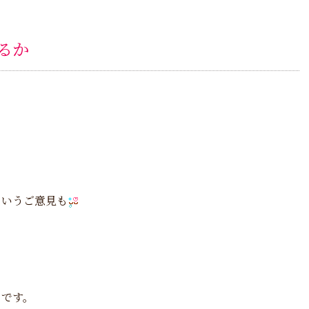
るか
というご意見も
うです。