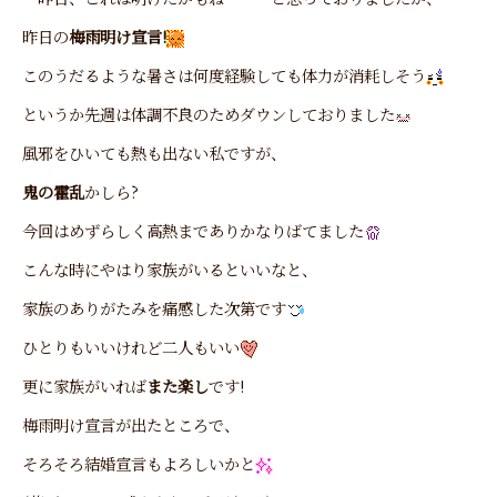
昨日の
梅雨明け宣言!
このうだるような暑さは何度経験しても体力が消耗しそう
というか先週は体調不良のためダウンしておりました
風邪をひいても熱も出ない私ですが、
鬼の霍乱
かしら?
今回はめずらしく高熱までありかなりばてました
こんな時にやはり家族がいるといいなと、
家族のありがたみを痛感した次第です
ひとりもいいけれど二人もいい
更に家族がいれば
また楽し
です!
梅雨明け宣言が出たところで、
そろそろ結婚宣言もよろしいかと