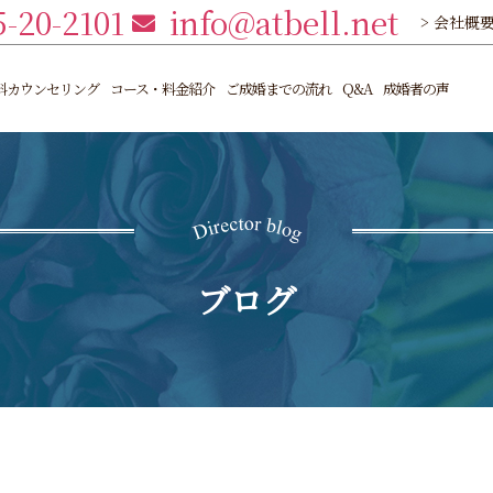
5-20-2101
info@atbell.net
> 会社概
料カウンセリング
コース・料金紹介
ご成婚までの流れ
Q&A
成婚者の声
ブログ