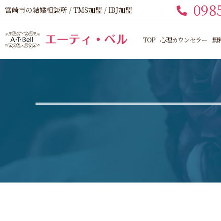
098
宮崎市の結婚相談所 / TMS加盟 / IBJ加盟
TOP
心理カウンセラー
無