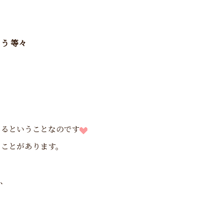
う 等々
あるということなのです
うことがあります。
、