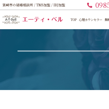
098
宮崎市の結婚相談所 / TMS加盟 / IBJ加盟
TOP
心理カウンセラー
無