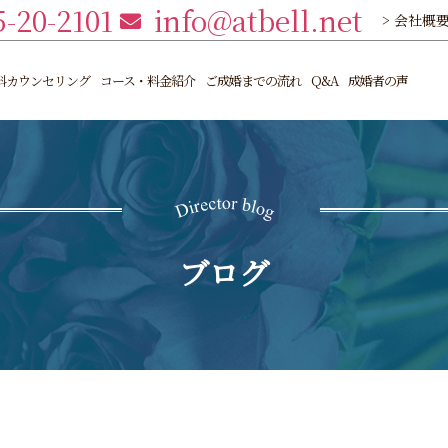
5-20-2101
info@atbell.net
> 会社概
料カウンセリング
コース・料金紹介
ご成婚までの流れ
Q&A
成婚者の声
ブログ