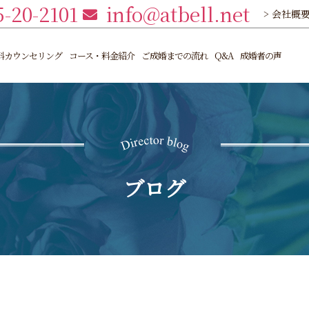
5-20-2101
info@atbell.net
> 会社概
料カウンセリング
コース・料金紹介
ご成婚までの流れ
Q&A
成婚者の声
ブログ