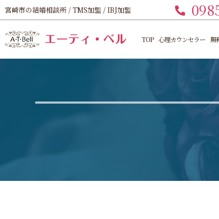
098
宮崎市の結婚相談所 / TMS加盟 / IBJ加盟
TOP
心理カウンセラー
無