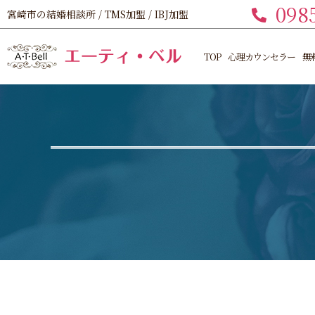
098
宮崎市の結婚相談所 / TMS加盟 / IBJ加盟
TOP
心理カウンセラー
無