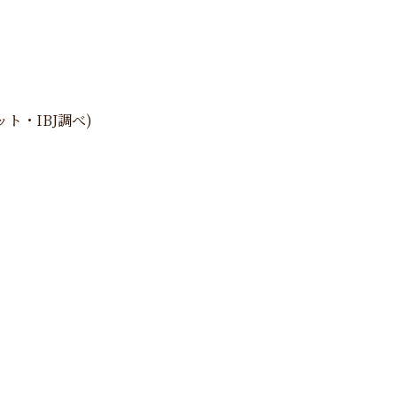
ト・IBJ調べ)
。