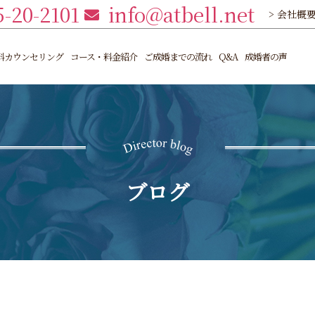
5-20-2101
info@atbell.net
> 会社概
料カウンセリング
コース・料金紹介
ご成婚までの流れ
Q&A
成婚者の声
ブログ