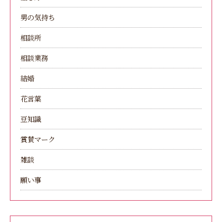
男の気持ち
相談所
相談業務
結婚
花言葉
豆知識
賞賛マーク
雑談
願い事