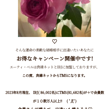
♡
そんな運命の素敵な結婚相手に出逢いたいあなたに
お得なキャンペーン開催中です!
エーティ・ベルは良縁ネットとIBJに加盟しておりますが、
この度、良縁ネットから
TMS
になります。
2023年8月現在、 IBJ(
86,002名)
にTMS(81,682名)が＋で会員数
が１０数万人以上!! ( ﾟДﾟ)