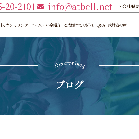
5-20-2101
info@atbell.net
> 会社概
料カウンセリング
コース・料金紹介
ご成婚までの流れ
Q&A
成婚者の声
ブログ