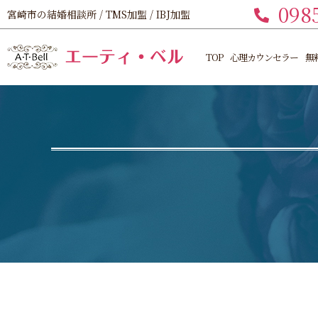
098
宮崎市の結婚相談所 / TMS加盟 / IBJ加盟
TOP
心理カウンセラー
無