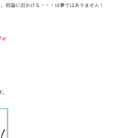
し、初詣に出かける・・・は夢ではありません！
せ
す。