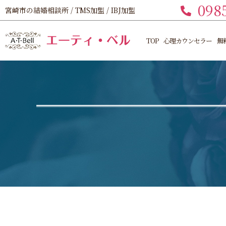
098
宮崎市の結婚相談所 / TMS加盟 / IBJ加盟
TOP
心理カウンセラー
無