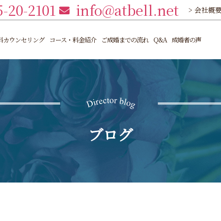
5-20-2101
info@atbell.net
> 会社概
料カウンセリング
コース・料金紹介
ご成婚までの流れ
Q&A
成婚者の声
ブログ