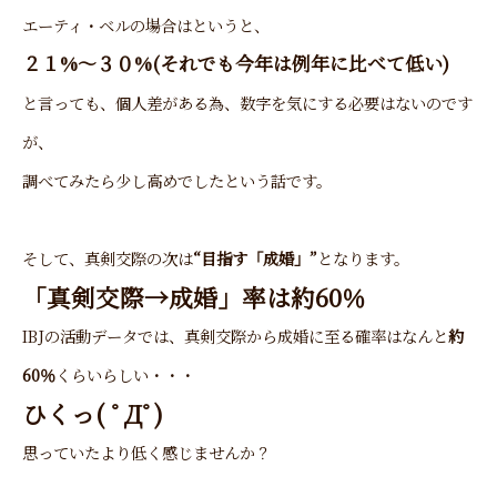
エーティ・ベルの場合はというと、
２１%～３０%(それでも今年は例年に比べて低い)
と言っても、個人差がある為、数字を気にする必要はないのです
が、
調べてみたら少し高めでしたという話です。
そして、真剣交際の次は
“目指す「成婚」”
となります。
「真剣交際→成婚」率は約60％
IBJの活動データでは、真剣交際から成婚に至る確率はなんと
約
60％
くらいらしい・・・
ひくっ( ﾟДﾟ)
思っていたより低く感じませんか？