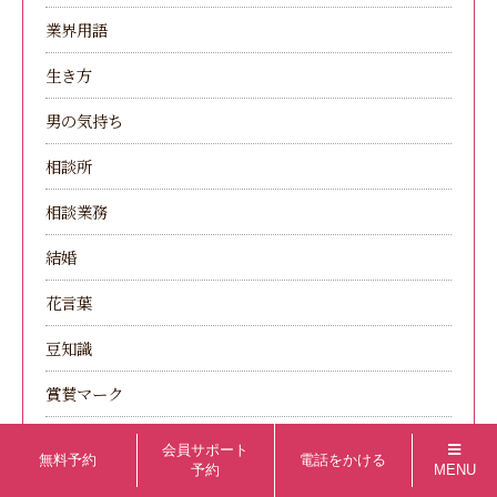
業界用語
生き方
男の気持ち
相談所
相談業務
結婚
花言葉
豆知識
賞賛マーク
雑談
会員サポート
無料予約
電話をかける
予約
MENU
願い事