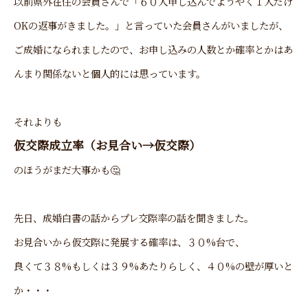
以前県外在住の会員さんで「６０人申し込んでようやく１人だけ
OKの返事がきました。」と言っていた会員さんがいましたが、
ご成婚になられましたので、お申し込みの人数とか確率とかはあ
んまり関係ないと個人的には思っています。
それよりも
仮交際成立率（お見合い→仮交際）
のほうがまだ大事かも🤔
先日、成婚白書の話からプレ交際率の話を聞きました。
お見合いから仮交際に発展する確率は、３０%台
で、
良くて３８%もしくは３９%あたりらしく、４０%の壁が厚いと
か・・・