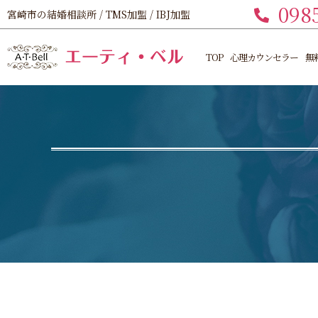
098
宮崎市の結婚相談所 / TMS加盟 / IBJ加盟
TOP
心理カウンセラー
無