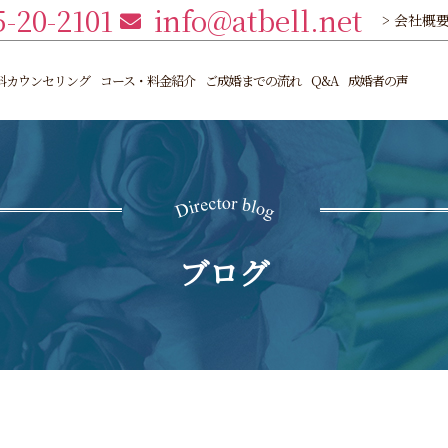
5-20-2101
info@atbell.net
> 会社概
料カウンセリング
コース・料金紹介
ご成婚までの流れ
Q&A
成婚者の声
ブログ