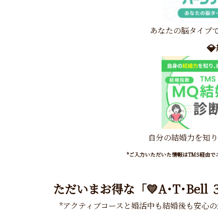
あなたの脳タイプで

自分の結婚力を知り
*ご入力いただいた情報はTMS経由
ただいまお得な「
💛
A
･T･Bel
*アクティブコースと婚活中も結婚後も安心