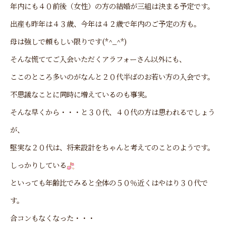
年内にも４０前後（女性）の方の結婚が三組は決まる予定です。
出産も昨年は４３歳、今年は４２歳で年内のご予定の方も。
母は強しで頼もしい限りです(*^_^*)
そんな慌ててご入会いただくアラフォーさん以外にも、
ここのところ多いのがなんと２０代半ばのお若い方の入会です。
不思議なことに同時に増えているのも事実。
そんな早くから・・・と３０代、４０代の方は思われるでしょう
が、
堅実な２０代は、将来設計をちゃんと考えてのことのようです。
しっかりしている
といっても年齢比でみると全体の５０％近くはやはり３０代で
す。
合コンもなくなった・・・