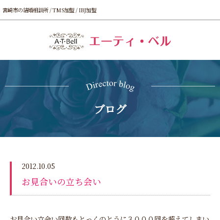
宮崎市の結婚相談所 / TMS加盟 / IBJ加盟
ブログ
2012.10.05
お見合いの立ち会い
お見合い立会い回数もとっくのとうに３０００回を超えてしまい