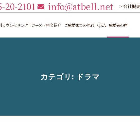
5-20-2101
info@atbell.net
> 会社概
料カウンセリング
コース・料金紹介
ご成婚までの流れ
Q&A
成婚者の声
カテゴリ:
ドラマ