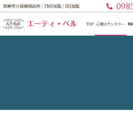
098
宮崎市の結婚相談所 / TMS加盟 / IBJ加盟
TOP
心理カウンセラー
無